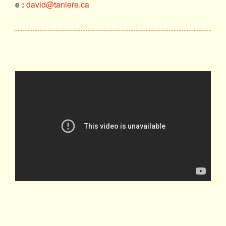
e :
david@taniere.ca