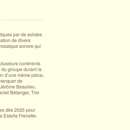
tiques par de solides
sation de divers
 mosaïque sonore qui
plusieurs continents
ur du groupe durant la
sein d’une même pièce,
 manquer de
 Jérôme Beaulieu,
niel Bélanger, Tire
hes dès 2025 pour
 Estelle Frenette-