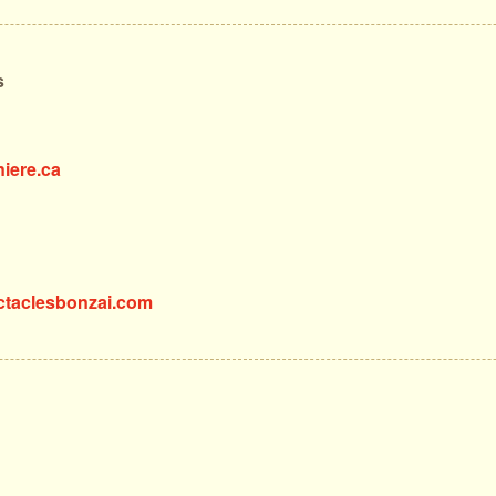
s
iere.ca
ctaclesbonzai.com