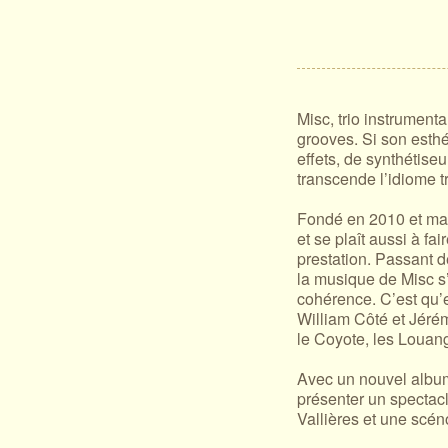
Misc, trio instrument
grooves. Si son esthét
effets, de synthétise
transcende l’idiome tr
Fondé en 2010 et main
et se plaît aussi à fa
prestation. Passant d
la musique de Misc s
cohérence. C’est qu’
William Côté et Jéré
le Coyote, les Louang
Avec un nouvel album
présenter un spectacl
Vallières et une scén