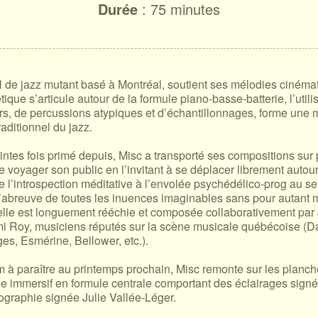
Durée
: 75 minutes
al de jazz mutant basé à Montréal, soutient ses mélodies cinéma
ique s’articule autour de la formule piano-basse-batterie, l’utili
urs, de percussions atypiques et d’échantillonnages, forme une
aditionnel du jazz.
tes fois primé depuis, Misc a transporté ses compositions sur 
ire voyager son public en l’invitant à se déplacer librement auto
e l’introspection méditative à l’envolée psychédélico-prog au 
’abreuve de toutes les inuences imaginables sans pour autant
elle est longuement rééchie et composée collaborativement par
mi Roy, musiciens réputés sur la scène musicale québécoise (Da
es, Esmérine, Bellower, etc.).
 à paraître au printemps prochain, Misc remonte sur les planc
e immersif en formule centrale comportant des éclairages signés
ographie signée Julie Vallée-Léger.